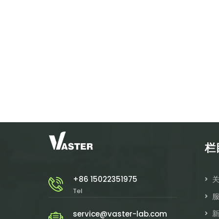
栏
+86 15022351975
Tel
service@vaster-lab.com