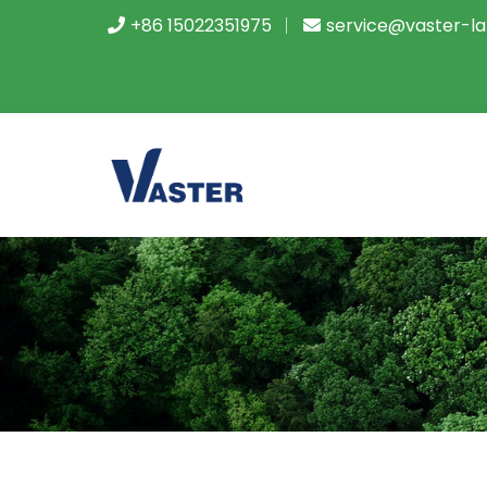
+86 15022351975
service@vaster-l